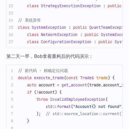
    class
 StrategyExecutionException
 : 
public
 Bu
// 系统异常
class
 SystemException
 : 
public
 QuantTeamExceptio
    class
 NetworkException
 : 
public
 SystemExcept
    class
 ConfigurationException
 : 
public
 System
第二天一早，Bob拿着重构后的代码演示：
// 新代码 - 精确定位问题
double
 execute_trade
(
const
 Trade
&
 trade
) {
    auto
 account 
=
 get_account
(trade.account_id)
    if
 (
!
account) {
        throw
 InvalidEmployeeException
(
            std
::
format
(
"Account{} not found"
, t
        );
  // std::source_location::current
    }