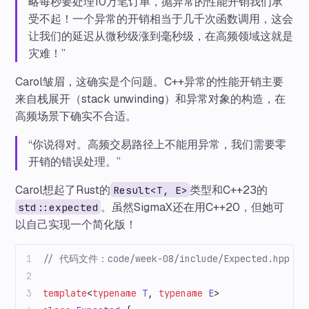
略每秒要处理10万笔订单，抛异常的性能开销我们承
受不起！一个异常的开销相当于几千次函数调用，这会
让我们的延迟从微秒级涨到毫秒级，在高频领域这就是
灾难！”
Carol皱眉，这确实是个问题。C++异常的性能开销主要
来自栈展开（stack unwinding）和异常对象的构造，在
高频场景下确实不合适。
“你说得对。高频交易路径上不能用异常，我们需要零
开销的错误处理。”
Carol想起了Rust的
类型和C++23的
Result<T, E>
。虽然SigmaX还在用C++20，但她可
std::expected
以自己实现一个简化版！
// 代码文件：code/week-08/include/Expected.hpp
template
<
typename
 T
, 
typename
 E
>