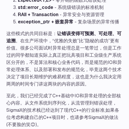
Expected<T,E>
- 零开销的函数式错误处理
std::error_code
- 系统级错误的标准机制
RAII + Transaction
- 异常安全与资源管理
exception_ptr + 嵌套异常
- 复杂场景的异常传播
这些模式的共同目标是：
让错误变得可预测、可处理、可
追溯
。在生产环境中，“优雅的失败”比”隐秘的成功”更有
价值。很多公司面试时异常处理总是一笔带过，但是工作
过的同学都知道实际上真正把玩具项目和工业级生产系统
区分开的，不是算法和核心业务代码，而是规范的IO和异
常处理体系、以及部署和发布的规范化，毕竟这两个技术
决定了项目长期维护的难易程度，这也是为什么我决定用
两周的时间专门讲这两块的内容的原因。
至此，我们已经完成了C++基础中IO和异常处理的全部核
心内容。从文件系统到序列化，从流管理到错误处理，
SigmaX的技术栈已经达到了现代C++的行业标准,如果各
位考虑构建自己的C++项目时，也请参考SigmaX的做法
(不要脸的笑😊)。