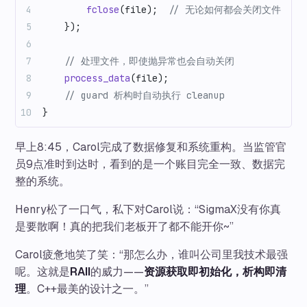
        fclose
(file);
  // 无论如何都会关闭文件
    });
    // 处理文件，即使抛异常也会自动关闭
    process_data
(file);
    // guard 析构时自动执行 cleanup
}
早上8:45，Carol完成了数据修复和系统重构。当监管官
员9点准时到达时，看到的是一个账目完全一致、数据完
整的系统。
Henry松了一口气，私下对Carol说：“SigmaX没有你真
是要散啊！真的把我们老板开了都不能开你~”
Carol疲惫地笑了笑：“那怎么办，谁叫公司里我技术最强
呢。这就是
RAII
的威力——
资源获取即初始化，析构即清
理
。C++最美的设计之一。”