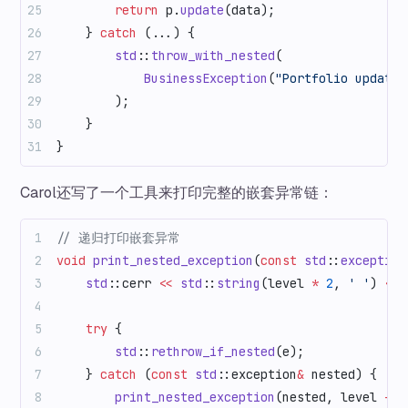
        return
 p.
update
(data);
    } 
catch
 (...) {
        std
::
throw_with_nested
(
            BusinessException
(
"Portfolio update 
        );
    }
}
Carol还写了一个工具来打印完整的嵌套异常链：
// 递归打印嵌套异常
void
 print_nested_exception
(
const
 std
::
exception
    std
::cerr 
<<
 std
::
string
(level 
*
 2
, 
' '
) 
<<
 
    try
 {
        std
::
rethrow_if_nested
(e);
    } 
catch
 (
const
 std
::exception
&
 nested) {
        print_nested_exception
(nested, level 
+
 1