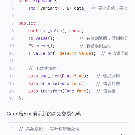
class
 Expected
 {
    std
::variant
<
T, E
>
 data;
  // 要么是值，要么是
public:
    bool
 has_value
() 
const
;
    T
&
 value
();
          // 有值则返回，否则抛异常
    E
&
 error
();
          // 有错误则返回
    T
 value_or
(
T
 default_value
);
  // 有值返回值
    // 函数式操作
    auto
 and_then
(
Func
 func
);
   // 链式调用
    auto
 or_else
(
Func
 func
);
    // 错误处理
    auto
 transform
(
Func
 func
);
  // 值转换
};
Carol给Eric演示新的高频交易代码：
// 高频路径 - 零开销错误处理