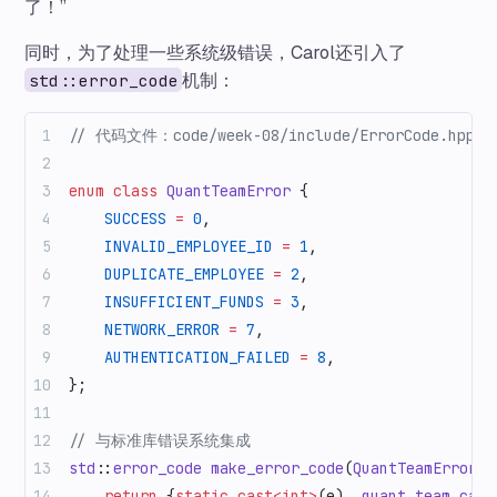
了！”
同时，为了处理一些系统级错误，Carol还引入了
机制：
std::error_code
// 代码文件：code/week-08/include/ErrorCode.hpp
enum
 class
 QuantTeamError
 {
    SUCCESS
 =
 0
,
    INVALID_EMPLOYEE_ID
 =
 1
,
    DUPLICATE_EMPLOYEE
 =
 2
,
    INSUFFICIENT_FUNDS
 =
 3
,
    NETWORK_ERROR
 =
 7
,
    AUTHENTICATION_FAILED
 =
 8
,
};
// 与标准库错误系统集成
std
::
error_code
 make_error_code
(
QuantTeamError
 e
    return
 {
static_cast<int>
(e), 
quant_team_cate