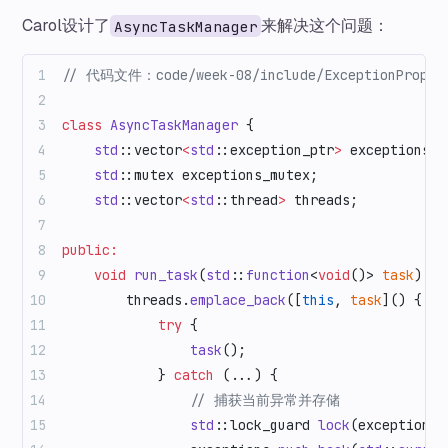
Carol设计了
来解决这个问题：
AsyncTaskManager
// 代码文件：code/week-08/include/ExceptionPropaga
class
 AsyncTaskManager
 {
    std
::vector
<
std
::exception_ptr
>
 exceptions;
    std
::mutex exceptions_mutex;
    std
::vector
<
std
::thread
>
 threads;
public:
    void
 run_task
(
std
::
function
<
void
()> 
task
) {
        threads.
emplace_back
([
this
, 
task
]() {
            try
 {
                task
();
            } 
catch
 (...) {
                // 捕获当前异常并存储
                std
::lock_guard 
lock
(exceptions_