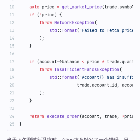
    auto
 price 
=
 get_market_price
(trade.symbol);
    if
 (
!
price) {
        throw
 NetworkException
(
            std
::
format
(
"Failed to fetch price f
        );
    }
    if
 (account->balance 
<
 price 
*
 trade.quantit
        throw
 InsufficientFundsException
(
            std
::
format
(
"Account{} has insuffici
                       trade.account_id, account
        );
    }
    return
 execute_order
(account, trade, 
*
price)
}
当天下午测试新系统时，Alice故意触发了一个错误。日