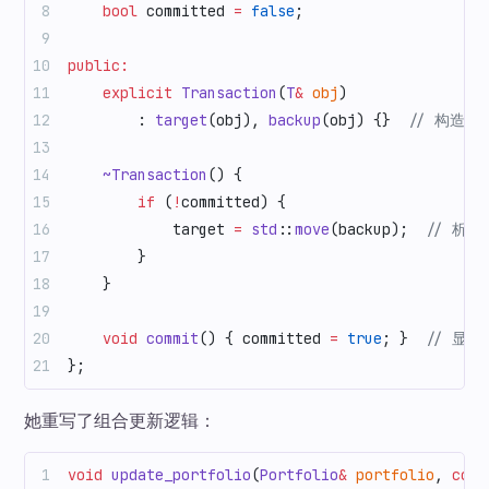
    bool
 committed 
=
 false
;
public:
    explicit
 Transaction
(
T
&
 obj
)
        : 
target
(obj), 
backup
(obj) {}
  // 构造时
    ~Transaction
() {
        if
 (
!
committed) {
            target 
=
 std
::
move
(backup);
  // 析
        }
    }
    void
 commit
() { committed 
=
 true
; }
  // 显
};
她重写了组合更新逻辑：
void
 update_portfolio
(
Portfolio
&
 portfolio
, 
cons