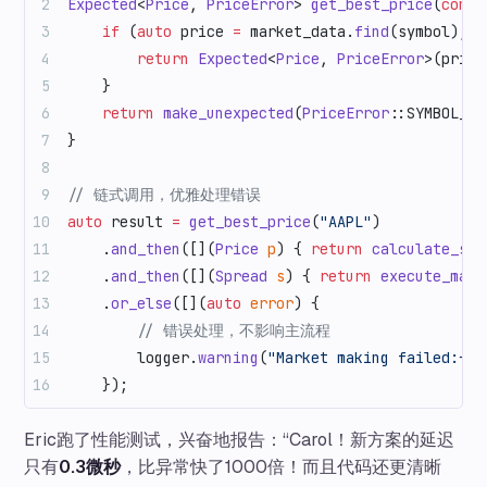
Expected
<
Price
, 
PriceError
> 
get_best_price
(
const
    if
 (
auto
 price 
=
 market_data.
find
(symbol); p
        return
 Expected
<
Price
, 
PriceError
>(price
    }
    return
 make_unexpected
(
PriceError
::SYMBOL_NO
}
// 链式调用，优雅处理错误
auto
 result 
=
 get_best_price
(
"AAPL"
)
    .
and_then
([](
Price
 p
) { 
return
 calculate_spr
    .
and_then
([](
Spread
 s
) { 
return
 execute_mark
    .
or_else
([](
auto
 error
) {
        // 错误处理，不影响主流程
        logger.
warning
(
"Market making failed:{}"
    });
Eric跑了性能测试，兴奋地报告：“Carol！新方案的延迟
只有
0.3微秒
，比异常快了1000倍！而且代码还更清晰