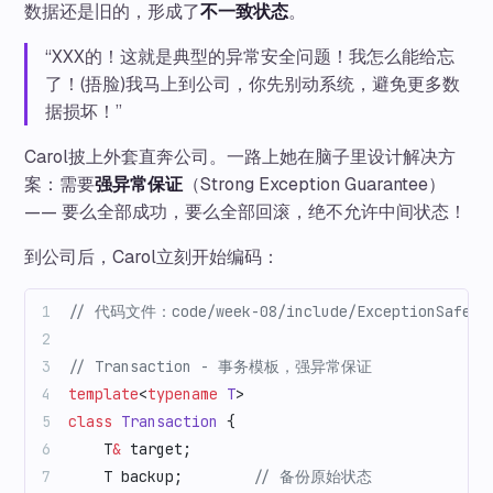
数据还是旧的，形成了
不一致状态
。
“XXX的！这就是典型的异常安全问题！我怎么能给忘
了！(捂脸)我马上到公司，你先别动系统，避免更多数
据损坏！”
Carol披上外套直奔公司。一路上她在脑子里设计解决方
案：需要
强异常保证
（Strong Exception Guarantee）
—— 要么全部成功，要么全部回滚，绝不允许中间状态！
到公司后，Carol立刻开始编码：
// 代码文件：code/week-08/include/ExceptionSafety
// Transaction - 事务模板，强异常保证
template
<
typename
 T
>
class
 Transaction
 {
    T
&
 target;
    T backup;
        // 备份原始状态