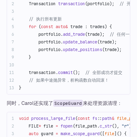
    Transaction 
transaction
(portfolio);
  // 开
    // 执行所有更新
    for
 (
const
 auto&
 trade : trades) {
        portfolio.
add_trade
(trade);
  // 任何一
        portfolio.
update_balance
(trade);
        portfolio.
update_positions
(trade);
    }
    transaction.
commit
();
  // 全部成功才提交
    // 如果中途抛异常，析构函数自动回滚！
}
同时，Carol还实现了
来处理资源清理：
ScopeGuard
void
 process_large_file
(
const
 fs
::
path
&
 file_pat
    FILE
*
 file 
=
 fopen
(file_path.
c_str
(), 
"r"
);
    auto
 guard 
=
 make_scope_guard
([
file
]() {