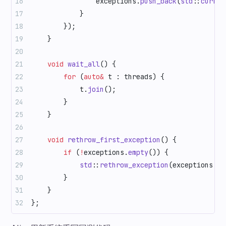
                exceptions.
push_back
(
std
::
curren
            }
        });
    }
    void
 wait_all
() {
        for
 (
auto&
 t : threads) {
            t.
join
();
        }
    }
    void
 rethrow_first_exception
() {
        if
 (
!
exceptions.
empty
()) {
            std
::
rethrow_exception
(exceptions.
fr
        }
    }
};