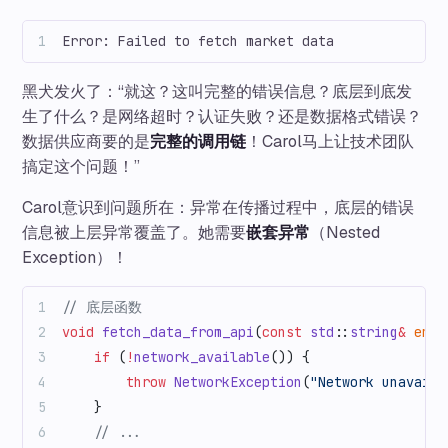
Error: Failed to fetch market data
黑犬发火了：“就这？这叫完整的错误信息？底层到底发
生了什么？是网络超时？认证失败？还是数据格式错误？
数据供应商要的是
完整的调用链
！Carol马上让技术团队
搞定这个问题！”
Carol意识到问题所在：异常在传播过程中，底层的错误
信息被上层异常覆盖了。她需要
嵌套异常
（Nested
Exception）！
// 底层函数
void
 fetch_data_from_api
(
const
 std
::
string
&
 endp
    if
 (
!
network_available
()) {
        throw
 NetworkException
(
"Network unavaila
    }
    // ...