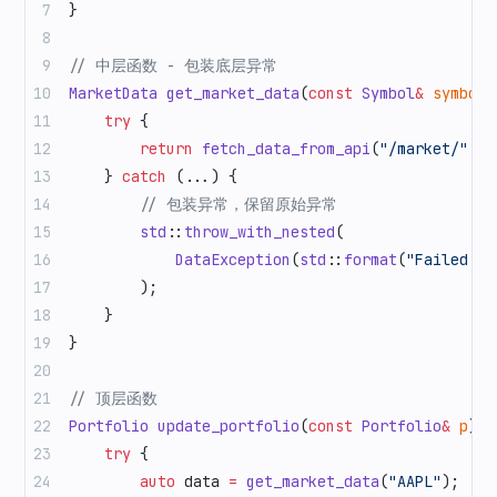
}
// 中层函数 - 包装底层异常
MarketData
 get_market_data
(
const
 Symbol
&
 symbol
)
    try
 {
        return
 fetch_data_from_api
(
"/market/"
 +
 
    } 
catch
 (...) {
        // 包装异常，保留原始异常
        std
::
throw_with_nested
(
            DataException
(
std
::
format
(
"Failed to
        );
    }
}
// 顶层函数
Portfolio
 update_portfolio
(
const
 Portfolio
&
 p
) {
    try
 {
        auto
 data 
=
 get_market_data
(
"AAPL"
);