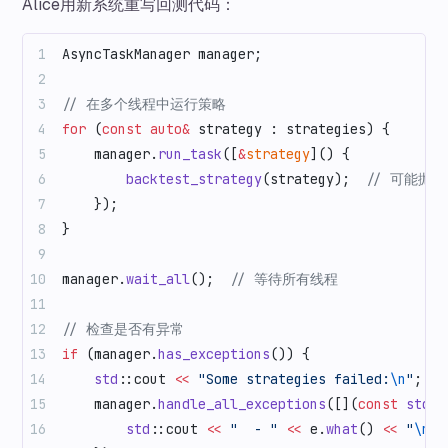
Alice用新系统重写回测代码：
AsyncTaskManager manager;
// 在多个线程中运行策略
for
 (
const
 auto&
 strategy : strategies) {
    manager.
run_task
([
&
strategy
]() {
        backtest_strategy
(strategy);
  // 可能抛
    });
}
manager.
wait_all
();
  // 等待所有线程
// 检查是否有异常
if
 (manager.
has_exceptions
()) {
    std
::cout 
<<
 "Some strategies failed:
\n
"
;
    manager.
handle_all_exceptions
([](
const
 std
::
        std
::cout 
<<
 "  - "
 <<
 e.
what
() 
<<
 "
\n
"
;