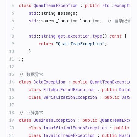
class
 QuantTeamException
 : 
public
 std
::
exception
    std
::string message;
    std
::source_location location;
  // 自动记录
    std
::
string
 get_exception_type
() 
const
 {
        return
 "QuantTeamException"
;
    }
};
// 数据异常
class
 DataException
 : 
public
 QuantTeamException
 
    class
 FileNotFoundException
 : 
public
 DataExc
    class
 SerializationException
 : 
public
 DataEx
// 业务异常
class
 BusinessException
 : 
public
 QuantTeamExcept
    class
 InsufficientFundsException
 : 
public
 Bu
    class
 InvalidTradeException
 : 
public
 Busines