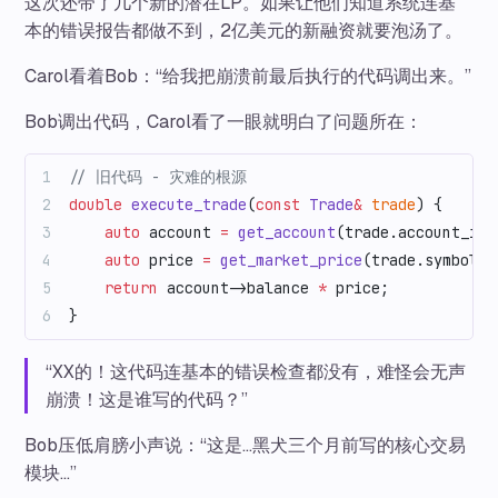
这次还带了几个新的潜在LP。如果让他们知道系统连基
本的错误报告都做不到，2亿美元的新融资就要泡汤了。
Carol看着Bob：“给我把崩溃前最后执行的代码调出来。”
Bob调出代码，Carol看了一眼就明白了问题所在：
// 旧代码 - 灾难的根源
double
 execute_trade
(
const
 Trade
&
 trade
) {
    auto
 account 
=
 get_account
(trade.account_id)
    auto
 price 
=
 get_market_price
(trade.symbol);
    return
 account->balance 
*
 price;
           
}
“XX的！这代码连基本的错误检查都没有，难怪会无声
崩溃！这是谁写的代码？”
Bob压低肩膀小声说：“这是…黑犬三个月前写的核心交易
模块…”